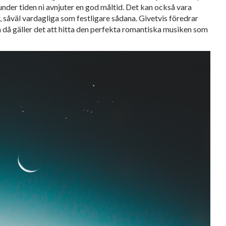
under tiden ni avnjuter en god måltid. Det kan också vara
 såväl vardagliga som festligare sådana. Givetvis föredrar
 då gäller det att hitta den perfekta romantiska musiken som