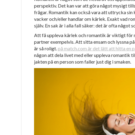
perspektiv. Det kan var att göra något mysigt t
frågar. Romantik kan också vara att uttrycka sin 
vacker och/eller handlar om kärlek. Exakt vad roman
själv. En sak är i alla fall säker: det är ofta något s
Att få uppleva kärlek och romantik är viktigt för 
partner exempelvis. Att sitta ensam och lyssna på
är så roligt.
på match.com är det lätt att hitta en 
någon att dela livet med eller uppleva romantik ti
jakten på en person som faller just dig i smaken.