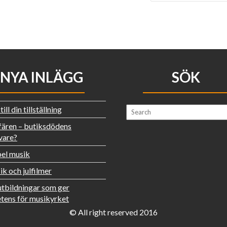
NYA INLÄGG
SÖK
ill din tillställning
fären – butiksdödens
vare?
el musik
ik och julfilmer
utbildningar som ger
ens för musikyrket
© All right reserved 2016