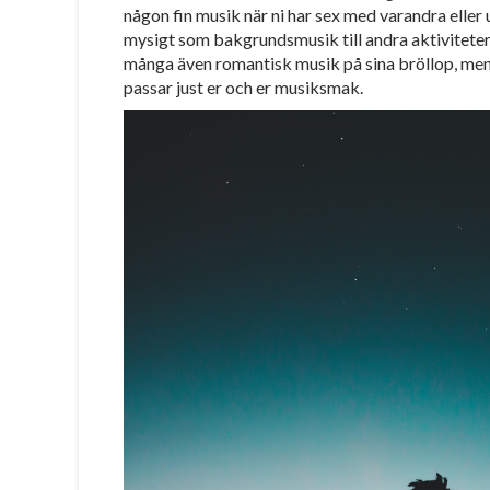
någon fin musik när ni har sex med varandra eller 
mysigt som bakgrundsmusik till andra aktiviteter,
många även romantisk musik på sina bröllop, men
passar just er och er musiksmak.