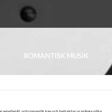
ROMANTISK MUSIK
ar emellanåt, och romantik kan och betraktas ur många olika