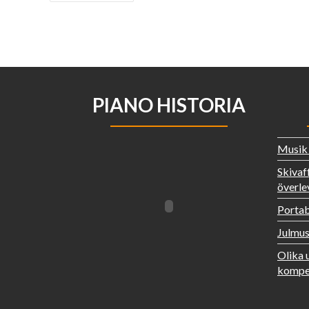
PIANO HISTORIA
Musik t
Skivaf
överle
Portab
Julmus
Olika 
kompet