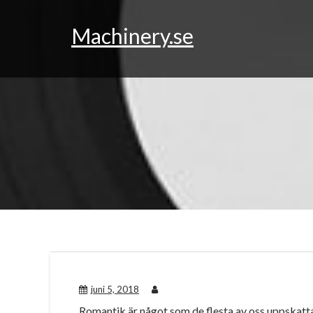
Skip
to
Machinery.se
content
juni 5, 2018
Romantik är något som de flesta av oss uppskatt