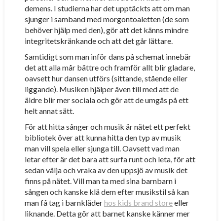
demens. I studierna har det upptäckts att om man
sjunger i samband med morgontoaletten (de som
behöver hjälp med den), gör att det känns mindre
integritetskränkande och att det går lättare.
Samtidigt som man inför dans på schemat innebär
det att alla mår bättre och framför allt blir gladare,
oavsett hur dansen utförs (sittande, stående eller
liggande). Musiken hjälper även till med att de
äldre blir mer sociala och gör att de umgås på ett
helt annat sätt.
För att hitta sånger och musik är nätet ett perfekt
bibliotek över att kunna hitta den typ av musik
man vill spela eller sjunga till. Oavsett vad man
letar efter är det bara att surfa runt och leta, för att
sedan välja och vraka av den uppsjö av musik det
finns på nätet. Vill man ta med sina barnbarn i
sången och kanske klä dem efter musikstil så kan
man få tag i barnkläder
hos kids brand store
eller
liknande. Detta gör att barnet kanske känner mer