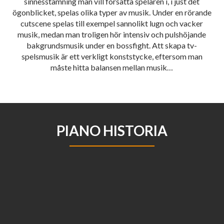
sinnesstämning man vill försätta spelaren i, i just det
ögonblicket, spelas olika typer av musik. Under en rörande
cutscene spelas till exempel sannolikt lugn och vacker
musik, medan man troligen hör intensiv och pulshöjande
bakgrundsmusik under en bossfight. Att skapa tv-
spelsmusik är ett verkligt konststycke, eftersom man
måste hitta balansen mellan musik…
PIANO HISTORIA