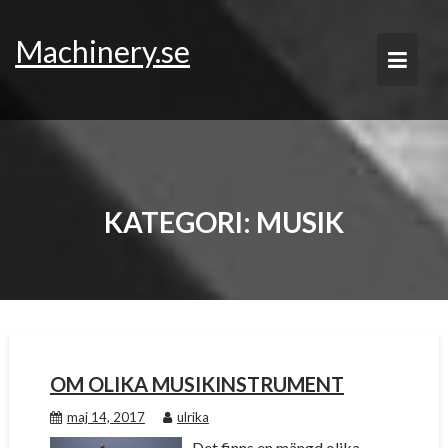
Skip
to
Machinery.se
content
KATEGORI:
MUSIK
OM OLIKA MUSIKINSTRUMENT
maj 14, 2017
ulrika
Det finns en mängd olika