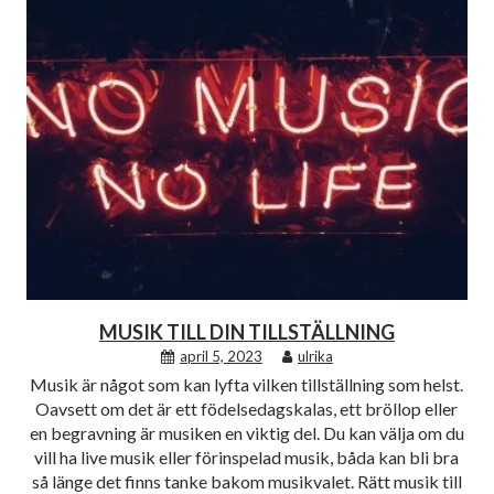
MUSIK TILL DIN TILLSTÄLLNING
april 5, 2023
ulrika
Musik är något som kan lyfta vilken tillställning som helst.
Oavsett om det är ett födelsedagskalas, ett bröllop eller
en begravning är musiken en viktig del. Du kan välja om du
vill ha live musik eller förinspelad musik, båda kan bli bra
så länge det finns tanke bakom musikvalet. Rätt musik till