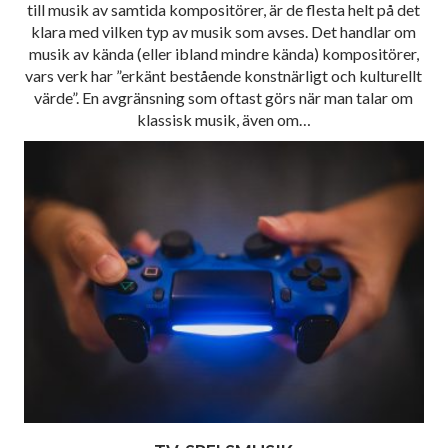
till musik av samtida kompositörer, är de flesta helt på det
klara med vilken typ av musik som avses. Det handlar om
musik av kända (eller ibland mindre kända) kompositörer,
vars verk har ”erkänt bestående konstnärligt och kulturellt
värde”. En avgränsning som oftast görs när man talar om
klassisk musik, även om…