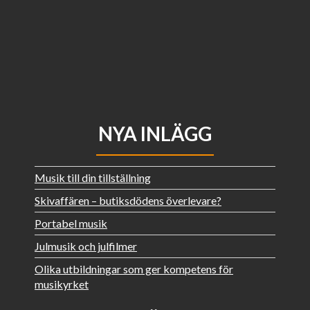
NYA INLÄGG
Musik till din tillställning
Skivaffären – butiksdödens överlevare?
Portabel musik
Julmusik och julfilmer
Olika utbildningar som ger kompetens för
musikyrket